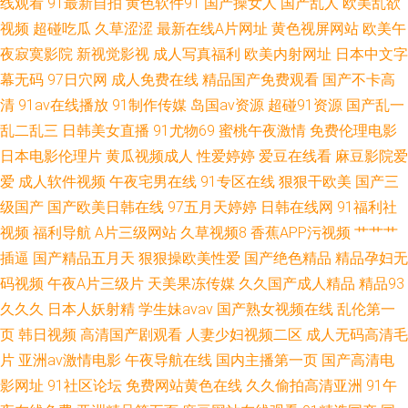
线观看
91最新自拍
黄色软件91
国产操女人
国产乱人
欧美乱欲
爱爱网站 91视屏18 91黄色直播小电影 国产偷情一区在线观看 精品欧美一级
视频
超碰吃瓜
久草涩涩
最新在线A片网址
黄色视屏网站
欧美午
夜寂寞影院
新视觉影视
成人写真福利
欧美内射网址
日本中文字
乱黄 在线95国产 成人超碰 男女操视频 91丝袜网站 无码一一二一 91麻豆精
幕无码
97日穴网
成人免费在线
精品国产免费观看
国产不卡高
清
91av在线播放
91制作传媒
岛国av资源
超碰91资源
国产乱一
品国产 深夜电影院福利深a 91H片下载入口大全 青青草porn www五月天cn
乱二乱三
日韩美女直播
91尤物69
蜜桃午夜激情
免费伦理电影
日本电影伦理片
黄瓜视频成人
性爱婷婷
爱豆在线看
麻豆影院爱
人人摸人人干 91社区论坛电影 久久性精品 91c处女在线 久久成人黄网站 传
爱
成人软件视频
午夜宅男在线
91专区在线
狠狠干欧美
国产三
媒二区传媒 91网站入口免费在线看 俺去y俺去 日韩熟女视频
级国产
国产欧美日韩在线
97五月天婷婷
日韩在线网
91福利社
视频
福利导航
A片三级网站
久草视频8
香蕉APP污视频
艹艹艹
插逼
国产精品五月天
狠狠操欧美性爱
国产绝色精品
精品孕妇无
码视频
午夜A片三级片
天美果冻传媒
久久国产成人精品
精品93
久久久
日本人妖射精
学生妹avav
国产熟女视频在线
乱伦第一
页
韩日视频
高清国产剧观看
人妻少妇视频二区
成人无码高清毛
片
亚洲av激情电影
午夜导航在线
国内主播第一页
国产高清电
影网址
91社区论坛
免费网站黄色在线
久久偷拍高清亚洲
91午