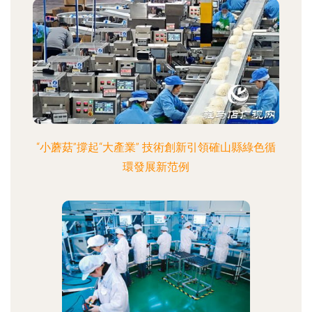
“小蘑菇”撐起“大產業” 技術創新引領確山縣綠色循
環發展新范例