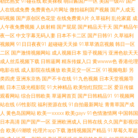
勒比熟女
91碰在线
欧美裸模
萌白酱国产一区
美国一级AV
国产
人兽另类 宅女寂寞影院 国产传媒在线91 日韩精品1 91在线视频青青草 老湿
人在线成免费
免费黄色A片网址
微拍福利国产视频
国产人成无
码视频
国产原创区色花堂
在线免费黄A片
久草福利
乱伦家庭
成
机欧美视频 在线观看91福利 99福利视频导航网站 亚洲最大成人小说网 国产
人午夜免费视频
人妖射精
国产屁屁
国产精品天干天
国产精品午
精品欧美性爱 五月国产精品久久 91美女泡 国产精品国产 日韩首页 91香蕉在
夜一区
中文字幕无码人妻
日本不卡二区
国产日韩91
久草福利
视频网
91日日夜夜91
超碰碰天天操
91草草酒店视频
韩日一区
线伊人 久久婷婷视频在线播放 a级网站 中日韩综合色图区 蜜桃视频免费看
二区
国产激情视频网站
成人视频日本
茄子视频污
亚洲色欲天天
成人丝瓜视频下载
日韩逼网
精东传媒入口
黄wwww色
香港伦理
在线午夜欧美福利 国产精品网址 综合av在线 97资源站在线在线 欧美老妇 91
电影在线
成人影院在线播放
欧美足交一区二区
91视频电影
另
类四虎
亚洲东京热
国产不卡在线
91九色视频
日本天堂视频导
爱豆美女视频 国产91福利 日韩精品人妻无码 91熟女黑丝 九九热这里有精品
航
日本三级光棍影院
91大神精品
欧美怡红院院二区
爱豆传媒
观看网站
综合日韩欧美
草逼网首页
国产日韩精品91
91视频网
五月天电影网高义 91h片 91在线看视频 男人的天堂网V 91jiuyi 福利影院你
站在线
69性影院
福利资源在线
91自拍最新网址
青青草国产成
懂的 日韩成人αⅴ 91吸奶水网站在线观看 91色毛片视频在线 五月天色日韩
人
黄色岛国网站
欧美一xxxxx
欧美gayv
91色情激情网
中国韩国
日本高清
国产国产一区
亚洲欧洲成人
日韩在线
久久国产影视综
91豆花视频18网站 国产超碰九色福利在线 五月婷婷深爱网 国产伊人久久五
合
欧美69潮喷
伦理片app下载
激情视频国产精品
91草莓久草超