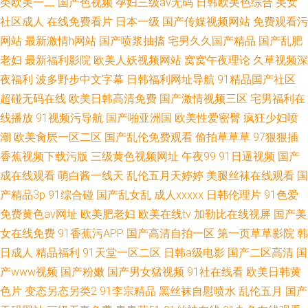
类欧美一二
国产色视频
孕妇三级av无码
日韩欧美色综合
美女
社区成人
在线免费看片
日本一级
国产传媒视频网站
免费观看污
网站
最新激情h网站
国产喷浆抽搐
宅男久久国产精品
国产乱肥
老妇
最新福利影院
欧美人妖视频网站
窝窝午夜理论
久草视频深
夜福利
波多野步中文字幕
日韩福利网址导航
91精品国产社区
超碰无码在线
欧美日韩高清免费
国产激情视频三区
宅男福利在
线播放
91视频污导航
国产啪亚洲国
欧美性爱密臀
疯狂少妇喷
潮
欧美肏屄一区二区
国产乱伦免费观看
偷拍草草草
97狠狠插
香蕉视频下载污版
三级黄色视频网址
午夜99
91日逼视频
国产
成在线观看
萌白酱一线天
乱伦五月天婷婷
美腿丝袜在线观看
国
产精品3p
91综合碰
国产乱女乱
成人xxxxx
日韩伦理片
91色爱
免费黄色av网址
欧美肥老妇
欧美在线tv
加勒比在线视屏
国产美
女在线免费
91香蕉污APP
国产高清自拍一区
第一页草草影院
韩
日成人
精品福利
91天堂一区二区
日韩a级电影
国产二区高清
国
产www视频
国产粉嫩
国产男女猛视频
91社在线看
欧美日韩黄
色片
变态另态另类2
91李宗精品
黑丝袜自慰喷水
乱伦五月
国产