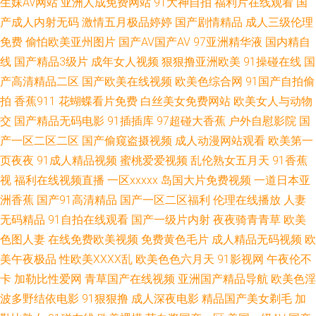
生妹Av网站
亚洲人成免费网站
91大神自拍
福利片在线观看
国
线观看 日本www91 91探花在线观看按摩 最新国产91视频最 东方av免费观
产成人内射无码
激情五月极品婷婷
国产剧情精品
成人三级伦理
免费
偷怕欧美亚州图片
国产AV国产AV
97亚洲精华液
国内精自
看看 人妻丝袜色图 91大神com入口 超碰操碰超碰超96 欧美变态性爱特另类
线
国产精品3级片
成年女人视频
狠狠撸亚洲欧美
91操碰在线
国
国产乱一区 日韩人妻无码98福利 国产黑丝在线观看 色蜜桃臀部 超碰人人靠
产高清精品二区
国产欧美在线视频
欧美色综合网
91国产自拍偷
拍
香蕉911
花蝴蝶看片免费
白丝美女免费网站
欧美女人与动物
在线观看第一区 www91插插插 老司机午福利 91人妻无码91 福利Av在线播
交
国产精品无码电影
91插插库
97超碰大香蕉
户外自慰影院
国
产一区二区二区
国产偷窥盗摄视频
成人动漫网站观看
欧美第一
放 91传媒小视频 ts92伪娘网 男人av先锋资源网 91福利院在线观看 豆花视频
页夜夜
91成人精品视频
蜜桃爱爱视频
乱伦熟女五月天
91香蕉
视
福利在线视频直播
一区xxxxx
岛国大片免费视频
一道日本亚
福利 日韩无码高清一区 91成人蜜桃在线 国产成人福利午夜一区 92视频92自
洲香蕉
国产91高清精品
国产一区二区福利
伦理在线播放
人妻
拍 久久手机午夜福利视频 97热在线 欧美色图41P 91婬黄看片 九九在线观久
无码精品
91自拍在线观看
国产一级片内射
夜夜骑青青草
欧美
色图人妻
在线免费欧美视频
免费黄色毛片
成人精品无码视频
欧
五月丁香花视频 91制作室白乳 黄色片导航 91AV蝌蚪视频 成人精品午夜福利
美午夜极品
性欧美ⅩⅩⅩⅩ乱
欧美色色六月天
91影视网
午夜伦不
卡
加勒比性爱网
青草国产在线视频
亚洲国产精品导航
欧美色淫
亚洲成av人影院 91性爱影院 欧美久久一本 伊人五月天导航 A片小福利 欧美
波多野结依电影
91狠狠撸
成人深夜电影
精品国产美女剃毛
加