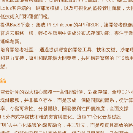
Lotus客戶端的一鍵部署模板，以及可視化的監控管理面板，大
降低技術入門和運營門檻。
.
提供BaaS平臺：
集成IPFS/Filecoin的API和SDK，讓開發者能
用普通云服務一樣，輕松在應用中集成分布式存儲功能，專注于
務邏輯創新。
.
培育開發者社區：
通過提供豐富的開發工具、技術文檔、沙箱
境和算力支持，吸引和賦能廣大開發者，共同構建繁榮的IPFS應
生態。
結論
暴雪云計算的四大核心業務——高性能計算、對象存儲、全球CDN
區塊鏈服務，并非孤立存在，而是形成一個協同賦能體系，從
計
效率、存儲可靠性、分發體驗、開發便利性
四個維度，全面支撐
PFS分布式存儲技術棧的夯實與進化。這種“中心化云基礎設
”與“去中心化協議”的深度融合，并非對立，而是務實且高效的路