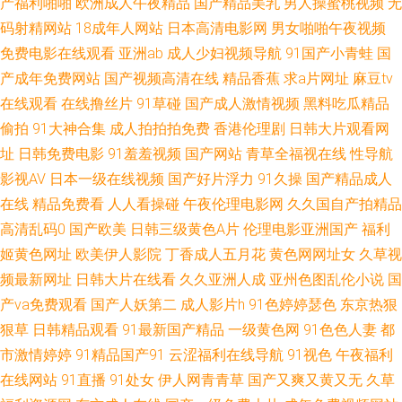
产福利啪啪
欧洲成人午夜精品
国产精品美乳
男人操蜜桃视频
无
海角视频网站 日韩无码不卡网 91九色蝌蚪国产 久久伊人热 五月天伊人影院
码射精网站
18成年人网站
日本高清电影网
男女啪啪午夜视频
免费电影在线观看
亚洲ab
成人少妇视频导航
91国产小青蛙
国
91和78无掩体视频黑丝 国内精品久久懂色 无码92 95视频福利导航 美女九
产成年免费网站
国产视频高清在线
精品香蕉
求a片网址
麻豆tv
在线观看
在线撸丝片
91草碰
国产成人激情视频
黑料吃瓜精品
一视频 一本道成人AV 92国产免费 日韩无码不卡性爱电影 国产欧美探花日韩
偷拍
91大神合集
成人拍拍拍免费
香港伦理剧
日韩大片观看网
91 91探花入口 黄色爆肏 亚洲91精品 91直播啪啪 亚洲色图精品一区 婷婷色
址
日韩免费电影
91羞羞视频
国产网站
青草全福视在线
性导航
影视AV
日本一级在线视频
国产好片浮力
91久操
国产精品成人
情五月 国产精品人久久精品 国产精品伦子伦 亚洲黄页免费看 东方AV在线新
在线
精品免费看
人人看操碰
午夜伦理电影网
久久国自产拍精品
高清乱码0
国产欧美
日韩三级黄色A片
伦理电影亚洲国产
福利
网址 日本韩国在线不卡视频 www99热色色 内射极品小美女 影音先锋岛国电
姬黄色网址
欧美伊人影院
丁香成人五月花
黄色网网址女
久草视
频最新网址
日韩大片在线看
久久亚洲人成
亚州色图乱伦小说
国
影 九色老熟女91啦 91Pron首页 超碰97在线观看99 欧美拍拍视频 91大神黑
产va免费观看
国产人妖第二
成人影片h
91色婷婷瑟色
东京热狠
狠草
日韩精品观看
91最新国产精品
一级黄色网
91色色人妻
都
丝操逼 91碰在线视频 黑丝美女被內射 午夜精品波多野吉依 日韩欧美综合综
市激情婷婷
91精品国产91
云涩福利在线导航
91视色
午夜福利
合网 久久6无码中文 在线h网 成人免费av 欧美性爱亚洲色图 国产欧美日本一
在线网站
91直播
91处女
伊人网青青草
国产又爽又黄又无
久草