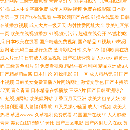
无码网站
三级无毒免费
青青草51
91丝袜在线
91九色在线观看
91插
成人中文字幕免费
成年人网站视频
免费在线影院
日本欧
美第一页
国产ts在线观看
午夜影院国产在线
91操在线观看
日韩
在线播放视频
成人大片一级天天
内射性爱网址大全
欧美社区第
一页
欧美在线视频播放
91视频污污污
超碰在线公开
AV蜜桃吃
瓜
日本欧美在线看
国产精选免费视频
国产精品91视频
69热最
新网址
无码白丝强行免费
激情影院日韩
久草123
福利欧美在线
成人片无码
日韩成人极品视频
国产在线诱惑
乱人xxxxx
超黄无
码
三级黄色图片
91免费看视频
精品午夜福利网
精品亚洲成a人
国产精品萌白酱
日本理论
91操电影
91一区
成人精品无
91国产
小视频
日韩美女免费直播
A片网站网址
激情文学色
国产主播第
37页
青久青青
日本精品在线播放
三级A片
国产日韩亚洲综合
91短视频网站
欧美骚网站
丁香五月天亚洲
欧美大粗吊人妖
深
夜福利亚洲
人兽福利导航
91叉叉操小骚逼
成人18视频
欧美大
鸡吧
草逼wwww
久草福利免费试看
岛国国产在线
91人人超碰
青青
美女白丝18禁
91肏比
国产三区电影
国产内射后入在线
黄