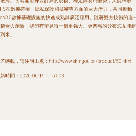
徑選擇。它既能發揮云計算的規模、穩定與易用優勢，又能釋放
PFS在數據確權、隱私保護和抗審查方面的巨大潛力，共同推動
eb3.0數據基礎設施的快速成熟與廣泛應用。隨著雙方技術的進
步耦合與創新，我們有望見證一個更強大、更普惠的分布式互聯
的到來。
若轉載，請注明出處：http://www.skmgou.cn/product/50.html
新時間：2026-06-19 11:51:03