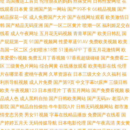
址
岛国搬运工首页
伦理朋友的妈妈
丝袜女同
日韩性爱网址
在
线观看日本黄
亚洲国产第一网站
国产99不卡
66精品视频
国产
精品探花一区
成人免费国产大片
国产在线网址观看
欧美激情日
韩
国产精品无码亚洲
国产一区二区黄片
喷潮一区
福利姬足交在
线看
成人午夜网址
五月花无码视频
青青草国产
欧美日韩乱
国
产屁屁第一页
91国产视频网
性爱草逼91AV
免费欧美视频
欧美
岛国一区二区
少妇喷水18禁
51漫画APP
丁香五月花激情网
欧
美爱爱tv视频
免费五月丁香视频
97香蕉超级碰碰
国产免费看二
区
三级黄色片网站
综合网黄
在线播放观看
欧美电影在线
伦理
片在哪里看
蜜桃午夜网
久草资源在
日本三级大全
久久福利
福
利所导航视频
成人片免费
国产第9页
中文字幕bt原声
三级日韩
欧美
午夜视频123
日本推理片
丁香五月网站
国产免费看视频
极
品成人色
成人黑料自拍
国产日韩欧美网站
国产无码av
老湿A片
影院
国产精品自拍偷拍
牛牛影院A片
日韩无码视频网站
都市激
情变态另类
男女91视频
字幕在线精品播放
免费国产在线看
国
产婷婷五月天
无码传媒导航
日本电影伦理
国产午夜高清
美女黄