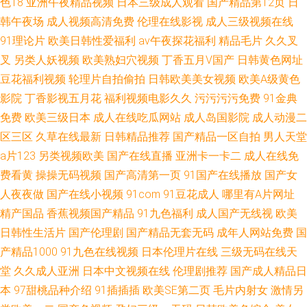
色18
亚洲午夜精品视频
日本三级成人观看
国产精品第12页
日
韩午夜场
成人视频高清免费
伦理在线影视
成人三级视频在线
91理论片
欧美日韩性爱福利
av午夜探花福利
精品毛片
久久叉
叉
另类人妖视频
欧美熟妇穴视频
丁香五月V国产
日韩黄色网址
豆花福利视频
轮理片自拍偷拍
日韩欧美美女视频
欧美A级黄色
影院
丁香影视五月花
福利视频电影久久
污污污污免费
91金典
免费
欧美三级日本
成人在线吃瓜网站
成人岛国影院
成人动漫二
区三区
久草在线最新
日韩精品推荐
国产精品一区自拍
男人天堂
a片123
另类视频欧美
国产在线直播
亚洲卡一卡二
成人在线免
费看黄
操操无码视频
国产高清第一页
91国产在线播放
国产女
人夜夜做
国产在线小视频
91com
91豆花成人
哪里有A片网址
精产国品
香蕉视频国产精品
91九色福利
成人国产无线视
欧美
日韩性生活片
国产伦理剧
国产精品无套无码
成年人网站免费
国
产精品1000
91九色在线视频
日本伦理片在线
三级无码在线天
堂
久久成人亚洲
日本中文视频在线
伦理剧推荐
国产成人精品日
本
97甜桃品种介绍
91插插插
欧美SE第二页
毛片内射女
激情另