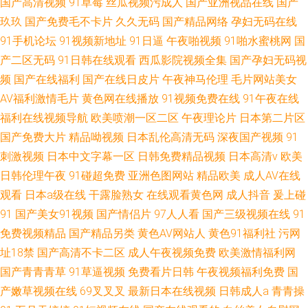
国产高清视频
91草莓
丝瓜视频污成人
国产亚洲视品在线
国产
玖玖
国产免费毛不卡片
久久无码
国产精品网络
孕妇无码在线
91手机论坛
91视频新地址
91日逼
午夜啪视频
91啪水蜜桃网
国
产二区无码
91日韩在线观看
西瓜影院视频全集
国产孕妇无码视
频
国产在线福利
国产在线日皮片
午夜神马伦理
毛片网站美女
AV福利激情毛片
黄色网在线播放
91视频免费在线
91午夜在线
福利在线视频导航
欧美喷潮一区二区
午夜理论片
日本第二片区
国产免费大片
精品呦视频
日本乱伦高清无码
深夜国产视频
91
刺激视频
日本中文字幕一区
日韩免费精品视频
日本高清v
欧美
日韩伦理午夜
91碰超免费
亚洲色图网站
精品欧美
成人AV在线
观看
日本a级在线
干露脸熟女
在线观看黄色网
成人抖音
爰上碰
91
国产美女91视频
国产情侣片
97人人看
国产三级视频在线
91
免费视频精品
国产精品另类
黄色AV网站人
黄色91福利社
污网
址18禁
国产高清不卡二区
成人午夜视频免费
欧美激情福利网
国产青青青草
91草逼视频
免费看片日韩
午夜视频福利免费
国
产嫩草视频在线
69叉叉叉
最新日本在线视频
日韩成人a
青青操