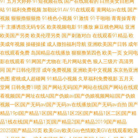
91
五月天婷婷
91短视频在线
国产在线观看的
白丝美女自慰网
站
91福利免费视频
加勒比91AV
91在线观看
黄网站av在线
国产
视频
狠狠擼狠狠擼
91桃色小视频
91激情
91干啪啪
青青操青青
干
主播诱惑无码专区
欧美视频电影
91播放
麻豆桃色网站
亚洲
欧美国产另类
欧美伦理另类
国产刺激对白
在线观看91精品
欧
美成年视频
操碰操揉
成人微拍福利导航
亚洲欧美国产日韩
成年
在线观看免费
岛国精品在线播放
狠狠撸第四色
欧美一页
女同电
影在线观看
91网国产尤物在
毛片网站黄色
狼人三级片
高清男
同
国产日韩伦理淫
成年免费视频
亚洲欧美中文视频
东京热亚洲
色图
蜜桃成人超碰网
91精品小视频
久草福利免费视影
五月天
堂网
日韩免费18喷
国产网站无码|国产网站在线|国产网站在线观
看视频|国产网址在线A|国产伪娘av|国产伪娘视频网站|国产伪娘
视频一区|国产无码av|国产无码av在线播放|国产无码av自拍
国产
精品19p|国产精品1区|国产精品1区2区|国产精品1区二区|国产精
品1线在线|国产精品1页|国产精品2|国产精品2019|国产精品
2025|国产精品20页
欧美Gay欧美Gay色情|欧美GV在线观看|欧美