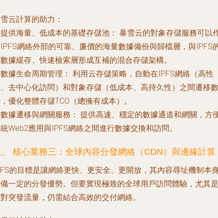
暴雪云計算的助力：
.
提供海量、低成本的基礎存儲池：
暴雪云的對象存儲服務可以
IPFS網絡外部的可靠、廉價的海量數據備份與歸檔層，與IPFS
熱數據緩存、快速檢索層形成互補的混合存儲架構。
.
數據生命周期管理：
利用云存儲策略，自動在IPFS網絡（高性
能、去中心化訪問）和對象存儲（低成本、高持久性）之間遷移
據，優化整體存儲TCO（總擁有成本）。
.
數據遷移與網關服務：
提供高速、穩定的數據通道和網關，方
統Web2應用與IPFS網絡之間進行數據交換和訪問。
三、 核心業務三：全球內容分發網絡（CDN）與邊緣計算
IPFS的目標是讓網絡更快、更安全、更開放，其內容尋址機制本
具備一定的分發優勢。但要實現極致的全球用戶訪問體驗，尤其
應對突發流量，仍需結合高效的交付網絡。