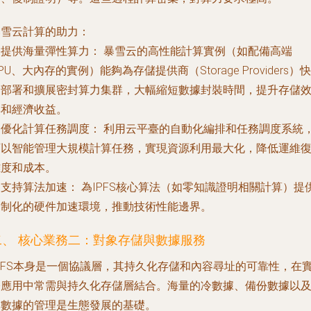
暴雪云計算的助力：
.
提供海量彈性算力：
暴雪云的高性能計算實例（如配備高端
PU、大內存的實例）能夠為存儲提供商（Storage Providers）快
速部署和擴展密封算力集群，大幅縮短數據封裝時間，提升存儲
率和經濟收益。
.
優化計算任務調度：
利用云平臺的自動化編排和任務調度系統
可以智能管理大規模計算任務，實現資源利用最大化，降低運維
雜度和成本。
.
支持算法加速：
為IPFS核心算法（如零知識證明相關計算）提
定制化的硬件加速環境，推動技術性能邊界。
二、 核心業務二：對象存儲與數據服務
IPFS本身是一個協議層，其持久化存儲和內容尋址的可靠性，在
際應用中常需與持久化存儲層結合。海量的冷數據、備份數據以
元數據的管理是生態發展的基礎。