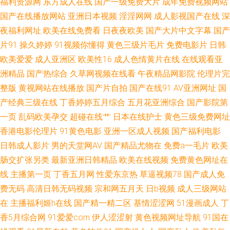
福利资源网
东方成人在线
国产一级免费大片
成年免费视频网站
二 91se在线 久久国产丝袜一区 91制作免费天麻传媒 91白丝自慰在线观看
国产在线播放网站
亚洲日本视频
淫淫网网
成人影视国产在线
深
夜福利网址
欧美在线免费看
日夜夜欧美
国产大片中文字幕
国产
日日夜夜伊人人人乐 高清无码熊猫成人网 91ncom网站进入 超碰AV福利 日
片91
操久婷婷
91视频你懂得
黄色三级片毛片
免费电影片
日韩
欧美爱爱
成人亚洲区
欧美性16
成人色情黄片在线
在线观看亚
韩一区二区射精 丁香五月社区无码 亚州射逼 97人妻网 日本阿v免费在线观
洲精品
国产热综合
久草网视频在线看
午夜精品网影院
伦理片完
看 精品国产视色 91成人看片视频 成人岛国搬运工 成人做爱免费导航网
整版
黄视网站在线播放
国产片自拍
国产在线91
AV亚洲网址
国
产经典三级在线
丁香婷婷五月综合
五月花亚洲综合
国产影院第
www欧美日韩成人黄 av高潮亚洲 91成人蜜桃在线 精品日韩成人 一区二区不
一页
乱码欧美孕交
超碰在线艹
日本在线护士
黄色三级免费网址
香港电影伦理片
91黄色电影
亚洲一区成人视频
国产福利电影
卡熟妇 国产精品色网 色色在线综合 91人妻人人妻人 加勒比大香蕉东京热 91
日韩成人影片
男的天堂网AV
国产精品尤物在
免费a一毛片
欧美
肠交扩张另类
最新亚洲日韩精品
欧美在线视频
免费黄色网址在
久久九色蝌蚪 91黑丝尤物 国产拉拉 五月天久久影院 91网址免费胸 欧美另类
线
主播第一页
丁香五月网
性爱东京热
草逼视频78
国产成人免
费无码
高清日韩无码视频
宗和网五月天
日b视频
成人三级网站
人妖ts 91处女动漫网站 国产91系列在线 东京热在线网址蜜桃 91国产 女同人
在
主播福利姬h在线
国产精一精二区
基情涩涩网
51漫画成人
丁
妻睡女同bp 日本阿V免费视频 91免费看片神器 久久草久久爽 乱日P欧美 91
香5月综合网
91爱爱com
伊人涩涩射
黄色视频网址导航
91国在