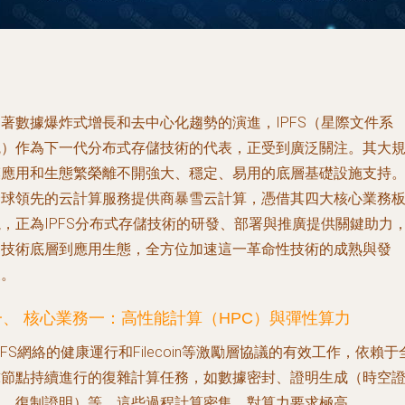
著數據爆炸式增長和去中心化趨勢的演進，IPFS（星際文件系
統）作為下一代分布式存儲技術的代表，正受到廣泛關注。其大
模應用和生態繁榮離不開強大、穩定、易用的底層基礎設施支持
全球領先的云計算服務提供商暴雪云計算，憑借其四大核心業務
塊，正為IPFS分布式存儲技術的研發、部署與推廣提供關鍵助力
從技術底層到應用生態，全方位加速這一革命性技術的成熟與發
展。
一、 核心業務一：高性能計算（HPC）與彈性算力
PFS網絡的健康運行和Filecoin等激勵層協議的有效工作，依賴于
球節點持續進行的復雜計算任務，如數據密封、證明生成（時空
明、復制證明）等。這些過程計算密集，對算力要求極高。