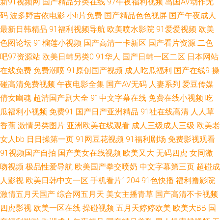
新91视频网
国产精品分类在线
97午夜福利视频
岛国AV动作无
美女网在线观看 欧美性爱影音先锋影院 91在线观看网址 尤物网址在线观看
码
波多野吉依电影
小h片免费
国产精品色色视屏
国产午夜成人
最新日韩精品
91福利视频导航
欧美喷水影院
91爱爱视频
欧美
超碰日韩 亚州av不卡在线播放 免费成人 日韩第32页 亚洲丝袜无毛在线 91草
色图论坛
91榴莲小视频
国产高清一卡新区
国产看片资源
二色
吧97资源站
欧美日韩另类0
91华人
国产日韩一区二区
日本网站
碰 超碰97人人干人人操 新不卡Av在线观看 美女网站 先锋资源av站 91丝瓜
在线免费
免费潮喷
91原创国产视频
成人吃瓜福利
国产在线9
操
浮力草草 91资源福利在线 超碰成人97 91探花视频网址 91一桃色 成人六月
碰高清免费视频
午夜电影全集
国产AV无码
人妻系列
爱豆传媒
倩女幽魂
超清国产剧大全
91中文字幕在线
免费在线小视频
吃
丁香婷婷 福利社888 先锋影音偷拍 91手淫视频 91人妻性爱超碰 91纪元 91
瓜福利小视频
免费91
国产日产亚洲精品
91社在线高清
人人草
香蕉
激情另类图片
亚洲欧美在线观看
成人三级成人三级
欧美老
精品视频下载 国产精品精 国内探花网址视 狼人草伊人 久久香蕉电影 AV海角
女人bb
日日操第一页
91网豆花视频
91福利剧场
免费影视观看
91视频国产自拍
国产美女在线视频
欧美又大
无码四虎
女同激
女人操逼网 91视频在线导航 九一在线传媒 亚洲不卡的AV在线 www久久青草
吻视频
极品性爱导航
欧美国产拳交喷奶
中文字幕第三页
超碰成
久久网页 午夜福利久久 91视频免费网址 亚洲精品无码二区三区 91九色国产
人影视
欧美日韩中文一区
手机看片1204
91色快播
福利撸影院
激情五月天国产
综合网五月天
美女主播青草
国产高清不卡视频
爆乳 麻豆国产免费福利 91豆花视频18网站 国产精品一区久久 色咪久久 91
四虎影视
欧美一区在线
操碰视频
五月天婷婷欧美
欧美大BB
国