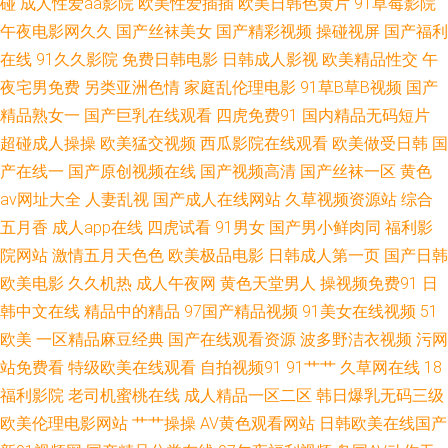
碰
成人性爱aa影院
欧美性爱插插
欧美日韩色黄片
91草莓影院
月 影音先锋av资源在线 91青娱乐在线观看 毛片亚洲天堂久久 亚洲制丝袜伦
午夜电影网久久
国产丝袜美女
国产精彩视频
操碰视屏
国产福利
在线
91久久影院
免费日韩电影
日韩成人影视
欧美精品性交
午
国产91AV在线播放 日本黄色片子 91后入美女蜜桃 婷婷综合网狼人 成人
夜宅男免费
另类亚洲色情
家庭乱伦理电影
91草B草B视频
国产
cc91www 91网站在线免费观看 国产内射在线一区 韩日我av 婷婷色五月份
精品熟女一
国产巨乳在线观看
四虎免费91
国内精品无码短片
超碰成人操操
欧美猛交视频
西瓜影院在线观看
欧美做受日韩
国
91操鸡 www国产成人精品 国产日韩 福利导航 天堂色豆花113 亚洲天堂精品
产在线一
国产原创视频在线
国产视频高清
国产丝袜一区
黄色
av网址大全
人妻乱视
国产成人在线网站
久草视频资源站
综合
久久 成人午夜在线 麻豆五月久久 国际精品视频 91青青草视频 大香蕉色AV
五月香
成人app在线
四虎试看
91男女
国产男小鲜肉同
福利影
院网站
激情五月天色色
欧美极品电影
日韩成人第一页
国产日韩
老司机福利电影院 三级视频网址 91视频观看网站 国产福利精品久久让 91视
欧美电影
久久机热
成人午夜网
黄色天堂男人
操视频免费91
日
韩中文在线
精品中的精品
97国产精品视频
91美女在线视频
51
频登陆 91红杏网站 成人巨网站 内射人妻14p 四虎国产精品色色av 毛片水多
欧美
一区精品麻豆经典
国产在线观看资源
波多野洁衣视频
污网
多 少妇做爱 淫网综合 91熟妇视频 国产日韩综合福利 欧美区变态区另类区
站免费看
特级欧美在线观看
自拍视频91
91艹艹
久草网在线
18
福利影院
老司机蜜桃在线
成人精品一区二区
韩日爆乳无码三级
国产日日夜夜艹 黑丝少妇孙倩 日本A∨ 三级黄色在线视频 91V成人电影 91秀
欧美伦理电影网站
艹艹操操
AV黄色观看网站
日韩欧美在线国产