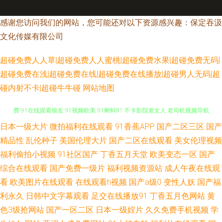
感谢您访问我们的网站，您可能还对以下资源感兴趣：保定吞汲
文化传媒有限公司
超碰免费人人草|超碰免费人人蜜桃|超碰免费水果|超碰免费无码|
超碰免费在浅|超碰免费在线|超碰免费在线播放|超碰男人无码|超
碰内射不卡|超碰牛牛碰
网站地图
日本一级大片
微拍福利在线观看
91香蕉APP
国产二区三区
国产
国产主播福利av 久久午夜国产精 91在线资源网 九9久久婷婷 国产情侣AV免
精品性
乱伦种子
美国伦理大片
国产二区在线观看
美女伦理视频
费 91在线观看狼友 91视频欧美 91蝌蚪91 不卡影院老女人 老司机视频导航
福利偷拍小视频
91社区国产
丁香五月天堂
欧美变态一区
国产
综合在线观看
国产免费一级片
福利视频资源站
成人午夜在线观
网站 久久九九热 91福利导航网站 日韩高清无码社区 91男人的天堂a 久久超
看
欧美图片在线观看
在线观看h视频
国产a级0
变性人妖
国产福
利永久
日韩中文字幕观看
足交在线播放91
丁香五月色网站
黄
碰在线公开 先锋五月婷婷 国产91夫妻 深夜福利91 91人妻超碰 岛国高清在
色3级抢网站
国产一区二区
日本一级婬片
久久免费手机视频
学