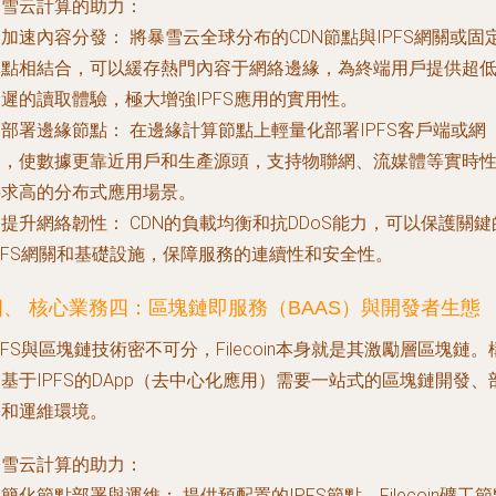
暴雪云計算的助力：
.
加速內容分發：
將暴雪云全球分布的CDN節點與IPFS網關或固
節點相結合，可以緩存熱門內容于網絡邊緣，為終端用戶提供超
遲的讀取體驗，極大增強IPFS應用的實用性。
.
部署邊緣節點：
在邊緣計算節點上輕量化部署IPFS客戶端或網
關，使數據更靠近用戶和生產源頭，支持物聯網、流媒體等實時
要求高的分布式應用場景。
.
提升網絡韌性：
CDN的負載均衡和抗DDoS能力，可以保護關鍵
PFS網關和基礎設施，保障服務的連續性和安全性。
四、 核心業務四：區塊鏈即服務（BAAS）與開發者生態
PFS與區塊鏈技術密不可分，Filecoin本身就是其激勵層區塊鏈。
基于IPFS的DApp（去中心化應用）需要一站式的區塊鏈開發、
署和運維環境。
暴雪云計算的助力：
.
簡化節點部署與運維：
提供預配置的IPFS節點、Filecoin礦工