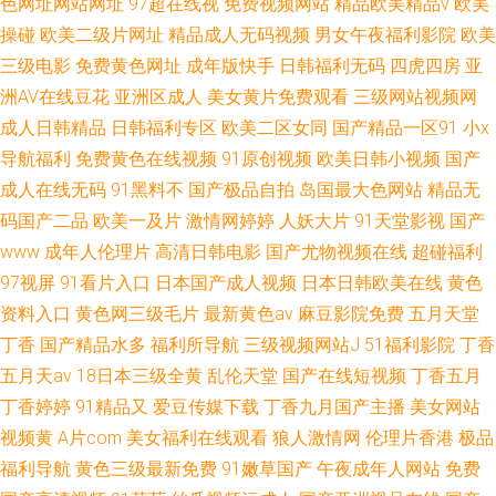
色网址网站网址
97超在线视
免费视频网站
精品欧美精品v
欧美
操碰
欧美二级片网址
精品成人无码视频
男女午夜福利影院
欧美
三级电影
免费黄色网址
成年版快手
日韩福利无码
四虎四房
亚
洲AV在线豆花
亚洲区成人
美女黄片免费观看
三级网站视频网
成人日韩精品
日韩福利专区
欧美二区女同
国产精品一区91
小x
导航福利
免费黄色在线视频
91原创视频
欧美日韩小视频
国产
成人在线无码
91黑料不
国产极品自拍
岛国最大色网站
精品无
码国产二品
欧美一及片
激情网婷婷
人妖大片
91天堂影视
国产
www
成年人伦理片
高清日韩电影
国产尤物视频在线
超碰福利
97视屏
91看片入口
日本国产成人视频
日本日韩欧美在线
黄色
资料入口
黄色网三级毛片
最新黄色av
麻豆影院免费
五月天堂
丁香
国产精品水多
福利所导航
三级视频网站J
51福利影院
丁香
五月天av
18日本三级全黄
乱伦天堂
国产在线短视频
丁香五月
丁香婷婷
91精品又
爱豆传媒下载
丁香九月国产主播
美女网站
视频黄
A片com
美女福利在线观看
狼人激情网
伦理片香港
极品
福利导航
黄色三级最新免费
91嫩草国产
午夜成年人网站
免费