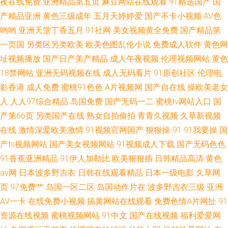
夜在线免费
亚洲精品第五页
麻豆网站在线观看
91精选国产
国
产精品亚洲
黄色三级成年
五月天婷婷爱
国产不卡小视频
AV色
哟哟
亚洲天堂丁香五月
91社网
美女视频黄全免费
国产精品第
一页国
另类区另类欧美
欧美色图乱伦小说
免费成人软件
黄色网
址视频播放
国产日产美产精品
成人午夜视频
伦理视频网站
黄色
18禁网站
亚洲无码视频在线
成人无码看片
91原创社区
伦理电
影香港
成人免费
蜜桃91色色
A片视频网
国产自在线
操欧美老女
人
人人97综合精品
岛国免费
国产无码一二
蜜桃tv网站入口
国
产第66页
另类国产在线
熟女自拍偷拍
青青久视频
久草新视频
在线
激情深爱欧美激情
91视频官网国产
狠狠操-91
91我要操
国
产ts视频网站
国产美女视频网站
91视频成人下载
国产无码色色
91香蕉亚洲精品
91伊人加勒比
欧美狠狠插
日韩精品高清
黄色
av网
日本波多野吉衣
日韩在线观看精品
日本一级电影
久草网
页
97免费艹
岛国一区二区
岛国动作片在
波多野吉衣三级
亚洲
AV一卡
在线免费小视频
搞黄网站在线观看
免费色情A片网扯
91
资源在线视频
蜜桃视频网站
91中文
国产在线视频
福利爱爱网